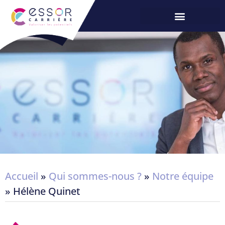
Accueil
»
Qui sommes-nous ?
»
Notre équipe
»
Hélène Quinet